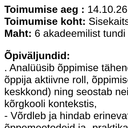
Toimumise aeg :
14.10.26
Toimumise koht:
Sisekait
Maht:
6 akadeemilist tundi
Õpiväljundid:
. Analüüsib õppimise tähend
õppija aktiivne roll, õppimi
keskkond) ning seostab ne
kõrgkooli kontekstis,
- Võrdleb ja hindab erinev
õppemeetodeid ja -praktika