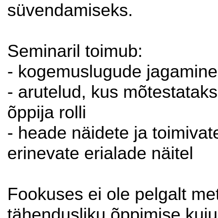
süvendamiseks.
Seminaril toimub:
- kogemuslugude jagamine
- arutelud, kus mõtestatak
õppija rolli
- heade näidete ja toimiva
erinevate erialade näitel
Fookuses ei ole pelgalt met
tähendusliku õppimise kuju