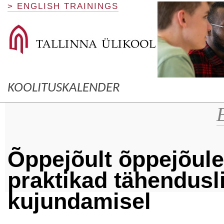
> ENGLISH TRAININGS
KOOLITUSKALENDER
Õppejõult õppejõul
praktikad tähendus
kujundamisel