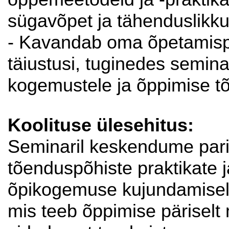
sügavõpet ja tähenduslikku
- Kavandab oma õpetamispr
täiustusi, tuginedes seminar
kogemustele ja õppimise t
Koolituse ülesehitus:
Seminaril keskendume par
tõenduspõhiste praktikate 
õpikogemuse kujundamisel k
mis teeb õppimise päriselt 