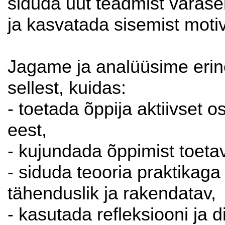
siduda uut teadmist vara
ja kasvatada sisemist moti
Jagame ja analüüsime erin
sellest, kuidas:
- toetada õppija aktiivset 
eest,
- kujundada õppimist toetav
- siduda teooria praktikaga 
tähenduslik ja rakendatav,
- kasutada refleksiooni ja