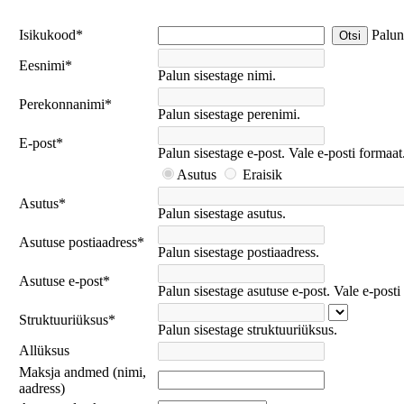
Isikukood
*
Palun
Otsi
Eesnimi
*
Palun sisestage nimi.
Perekonnanimi
*
Palun sisestage perenimi.
E-post
*
Palun sisestage e-post.
Vale e-posti formaat
Asutus
Eraisik
Asutus
*
Palun sisestage asutus.
Asutuse postiaadress
*
Palun sisestage postiaadress.
Asutuse e-post
*
Palun sisestage asutuse e-post.
Vale e-posti
Struktuuriüksus
*
Palun sisestage struktuuriüksus.
Allüksus
Maksja andmed (nimi,
aadress)