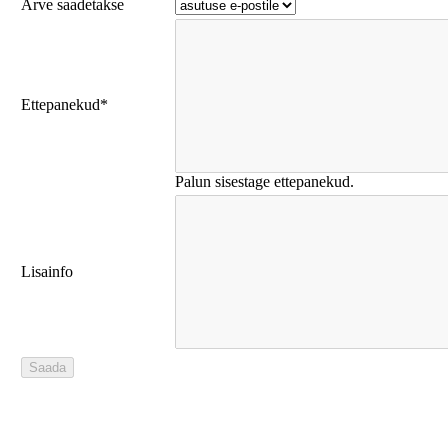
Arve saadetakse
Ettepanekud
*
Palun sisestage ettepanekud.
Lisainfo
Saada