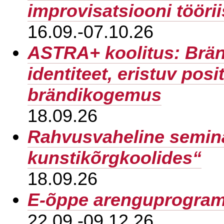
improvisatsiooni tööri
16.09.-07.10.26
ASTRA+ koolitus: Brän
identiteet, eristuv posi
brändikogemus
18.09.26
Rahvusvaheline semin
kunstikõrgkoolides“
18.09.26
E-õppe arenguprogra
22.09.-09.12.26