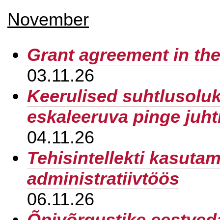
November
Grant agreement in t
03.11.26
Keerulised suhtlusoluko
eskaleeruva pinge juht
04.11.26
Tehisintellekti kasutam
administratiivtöös
06.11.26
Õpivõrgustike eestved