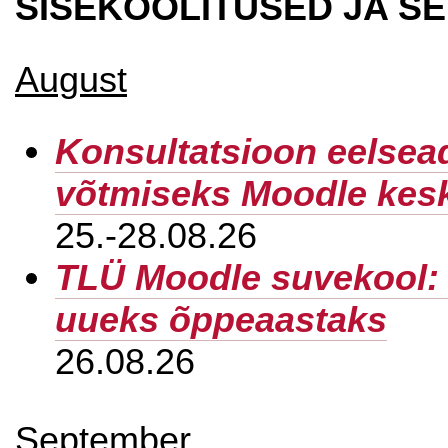
SISEKOOLITUSED JA SE
August
Konsultatsioon eelsea
võtmiseks Moodle kes
25.-28.08.26
TLÜ Moodle suvekool: 
uueks õppeaastaks
26.08.26
September