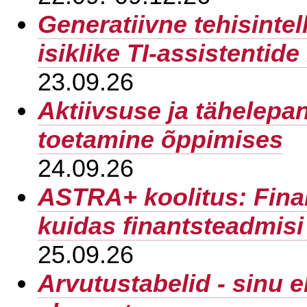
Generatiivne tehisintel
isiklike TI-assistenti
23.09.26
Aktiivsuse ja tähelepa
toetamine õppimises
24.09.26
ASTRA+ koolitus: Finan
kuidas finantsteadmis
25.09.26
Arvutustabelid - sinu 