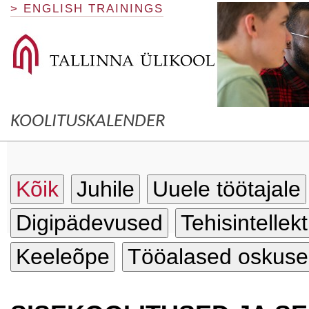
> ENGLISH TRAININGS
KOOLITUSKALENDER
Kõik
Juhile
Uuele töötajale
Digipädevused
Tehisintellekt
Keeleõpe
Tööalased oskus