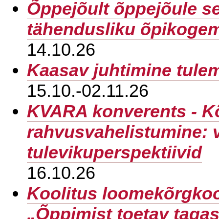
Õppejõult õppejõule s
tähendusliku õpikoge
14.10.26
Kaasav juhtimine tulem
15.10.-02.11.26
KVARA konverents - K
rahvusvahelistumine: v
tulevikuperspektiivid
16.10.26
Koolitus loomekõrgko
„Õppimist toetav tagas