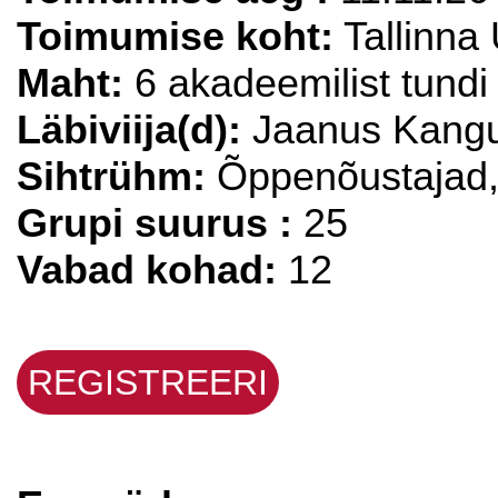
Toimumise koht:
Tallinna 
Maht:
6 akadeemilist tundi
Läbiviija(d):
Jaanus Kang
Sihtrühm:
Õppenõustajad, 
Grupi suurus :
25
Vabad kohad:
12
REGISTREERI