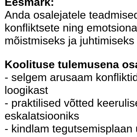
Eesmärk:
Anda osalejatele teadmised
konfliktsete ning emotsiona
mõistmiseks ja juhtimiseks
Koolituse tulemusena osa
- selgem arusaam konfliktid
loogikast
- praktilised võtted keeruli
eskalatsiooniks
- kindlam tegutsemisplaan ü