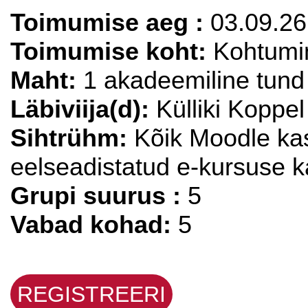
Toimumise aeg :
03.09.26
Toimumise koht:
Kohtumin
Maht:
1 akadeemiline tund
Läbiviija(d):
Külliki Koppel
Sihtrühm:
Kõik Moodle kas
eelseadistatud e-kursuse k
Grupi suurus :
5
Vabad kohad:
5
REGISTREERI