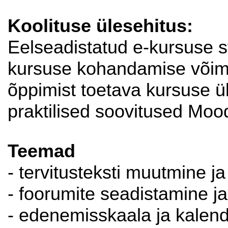
Koolituse ülesehitus:
Eelseadistatud e-kursuse st
kursuse kohandamise võima
õppimist toetava kursuse ü
praktilised soovitused Moo
Teemad
- tervitusteksti muutmine ja
- foorumite seadistamine j
- edenemisskaala ja kalend