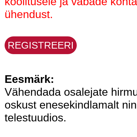
koolitusele ja vabade koht
ühendust.
REGISTREERI
Eesmärk:
Vähendada osalejate hirm
oskust enesekindlamalt ni
telestuudios.