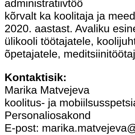
administratiivtöö
kõrvalt ka koolitaja ja me
2020. aastast. Avaliku esin
ülikooli töötajatele, koolijuh
õpetajatele, meditsiinitöötaj
Kontaktisik:
Marika Matvejeva
koolitus- ja mobiilsusspetsia
Personaliosakond
E-post: marika.matvejeva@