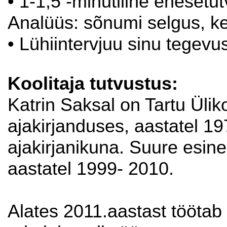
• 1-1,5 -minutiline enesetu
Analüüs: sõnumi selgus, k
• Lühiintervjuu sinu tegev
Koolitaja tutvustus:
Katrin Saksal on Tartu Ülik
ajakirjanduses, aastatel 1
ajakirjanikuna. Suure esin
aastatel 1999- 2010.
Alates 2011.aastast töötab 