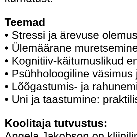
Teemad
• Stressi ja ärevuse olemus
• Ülemäärane muretsemine 
• Kognitiiv-käitumuslikud 
• Psühholoogiline väsimus 
• Lõõgastumis- ja rahunem
• Uni ja taastumine: prakti
Koolitaja tutvustus:
Angela Jakobson on kliinili