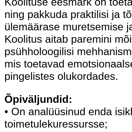
Koolituse eesmärk on toeta
ning pakkuda praktilisi ja t
ülemäärase muretsemise ja
Koolitus aitab paremini mõi
psühholoogilisi mehhanism
mis toetavad emotsionaalse
pingelistes olukordades.
Õpiväljundid:
• On analüüsinud enda isikl
toimetulekuressursse;