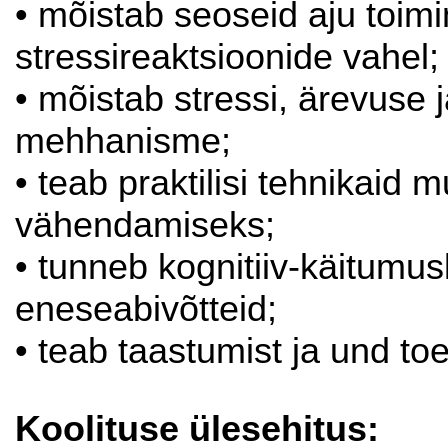
• mõistab seoseid aju toim
stressireaktsioonide vahel;
• mõistab stressi, ärevuse 
mehhanisme;
• teab praktilisi tehnikaid
vähendamiseks;
• tunneb kognitiiv-käitumu
eneseabivõtteid;
• teab taastumist ja und to
Koolituse ülesehitus: