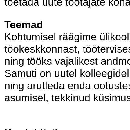
toetada uute töötajate koha
Teemad
Kohtumisel räägime ülikooli
töökeskkonnast, töötervise
ning tööks vajalikest andme
Samuti on uutel kolleegide
ning arutleda enda ootustes
asumisel, tekkinud küsimus