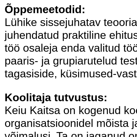
Õppemeetodid:
Lühike sissejuhatav teoori
juhendatud praktiline ehit
töö osaleja enda valitud t
paaris- ja grupiarutelud te
tagasiside, küsimused-vas
Koolitaja tutvustus:
Keiu Kaitsa on kogenud kool
organisatsioonidel mõista ja
võimalusi. Ta on jaganud om