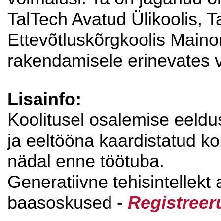
TalTech Avatud Ülikoolis, T
Ettevõtluskõrgkoolis Maino
rakendamisele erinevates
Lisainfo:
Koolitusel osalemise eeldu
ja eeltööna kaardistatud k
nädal enne töötuba.
Generatiivne tehisintellekt 
baasoskused -
Registreer