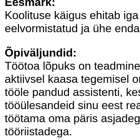
Eesmärk:
Koolituse käigus ehitab ig
eelvormistatud ja ühe enda
Õpiväljundid:
Töötoa lõpuks on teadmine,
aktiivsel kaasa tegemisel 
tööle pandud assistenti, k
tööülesandeid sinu eest re
töötama oma päris asjadeg
tööriistadega.