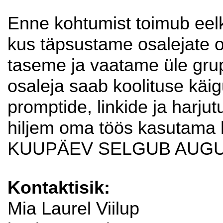
Enne kohtumist toimub eel
kus täpsustame osalejate 
taseme ja vaatame üle grupi
osaleja saab koolituse käig
promptide, linkide ja harju
hiljem oma töös kasutam
KUUPÄEV SELGUB AUGU
Kontaktisik:
Mia Laurel Viilup