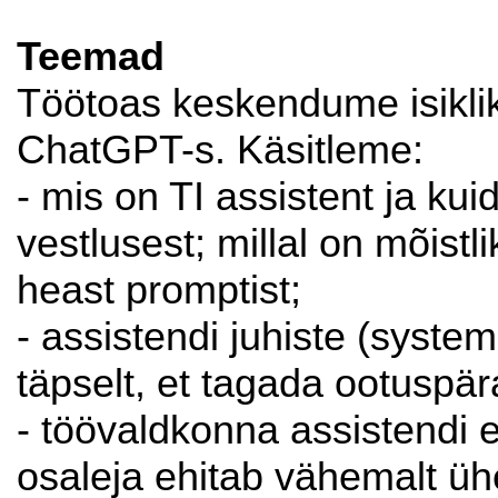
Teemad
Töötoas keskendume isiklik
ChatGPT-s. Käsitleme:
- mis on TI assistent ja kui
vestlusest; millal on mõistli
heast promptist;
- assistendi juhiste (system
täpselt, et tagada ootuspä
- töövaldkonna assistendi 
osaleja ehitab vähemalt üh