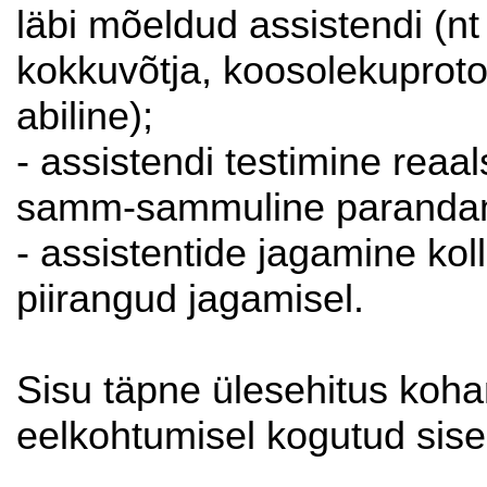
läbi mõeldud assistendi (nt
kokkuvõtja, koosolekuprotokol
abiline);
- assistendi testimine reaa
samm-sammuline paranda
- assistentide jagamine ko
piirangud jagamisel.
Sisu täpne ülesehitus koh
eelkohtumisel kogutud sise